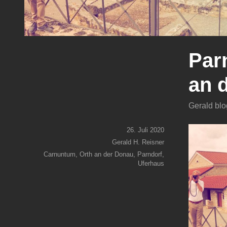
Par
an 
Gerald blo
26. Juli 2020
Gerald H. Reisner
Carnuntum
,
Orth an der Donau
,
Parndorf
,
Uferhaus