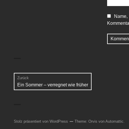
Name, 
Kommentar
Beitragsnavigation
Zurück
Vorheriger
Ein Sommer – verregnet wie früher
Beitrag:
Stolz präsentiert von WordPress
Theme: Orvis von
Automattic
.