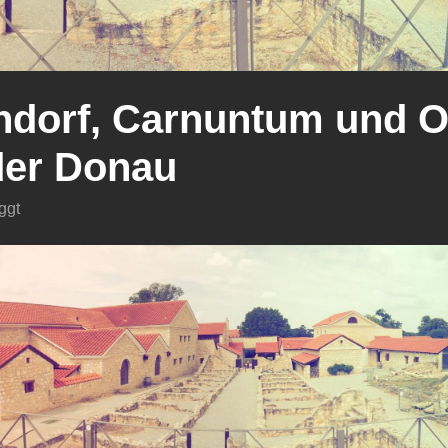
ndorf, Carnuntum und O
der Donau
ggt