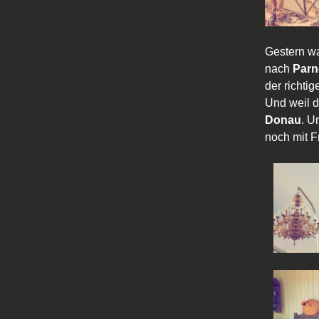
Gestern wa
nach
Parn
der richti
Und weil 
Donau
. U
noch mit F